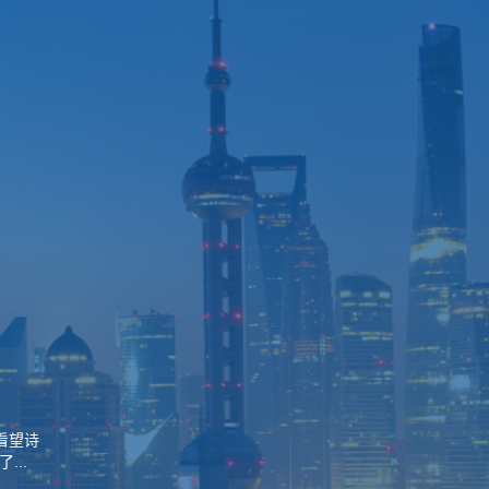
看望诗
...