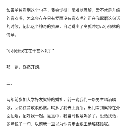
如果单独看到这个句子，我会觉得非常难以理解，爱不就是升级
的喜欢吗，怎么会存在只有爱而没有喜欢呢？正在我琢磨这句话
的时候，记忆这个神奇的抽屉，自动跳出了令狐冲想起小师妹的
情景。
“小师妹现在在干甚么呢？”
那一刻，豁然开朗。
二、
两年前参加大学好友梁锋的婚礼，前一晚我们一帮男生喝酒唱
歌，回忆往昔放浪形骸。喝多了我去上厕所，出门看到梁锋在外
面抽烟，招呼我一起。氤氲中，我当时也是喝多了，没话找话，
多嘴说了一句：以前我一直以为你肯定会跟王杨璐结婚呢。