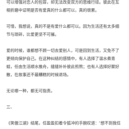
可以增强对恋人的包容，却无法改变双方的思维行径。彼此在互
相折磨中证明是否有爱真的什么都可以，真的很累。
可惜，我想说，真的不是有爱什么都可以。因为生活还有太多细
节与琐碎，比爱更坚不可摧。
爱的时候，谁都想不顾一切去爱别人，可是回到生活，又免不了
更倾向保护自己。在这种纠结的感情中，有人选择了温水煮青
蛙，任由生活顺水推舟，缝缝补补彼此煎熬；也有人选择好聚好
散，在故事还不最糟糕的时候退场。
无论哪一种，都无可指责。
三、
《笑傲江湖》结尾，任盈盈扣着令狐冲的手腕叹道：“想不到我任