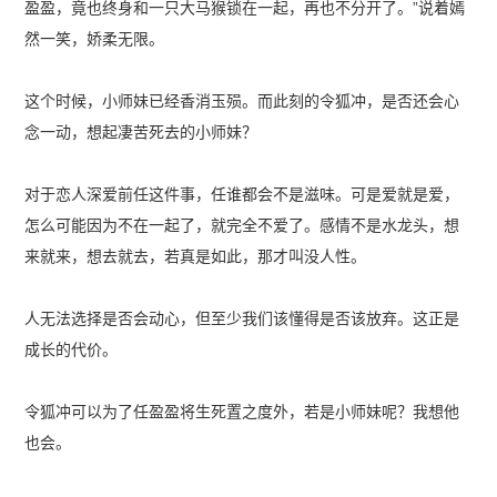
盈盈，竟也终身和一只大马猴锁在一起，再也不分开了。”说着嫣
然一笑，娇柔无限。
这个时候，小师妹已经香消玉殒。而此刻的令狐冲，是否还会心
念一动，想起凄苦死去的小师妹？
对于恋人深爱前任这件事，任谁都会不是滋味。可是爱就是爱，
怎么可能因为不在一起了，就完全不爱了。感情不是水龙头，想
来就来，想去就去，若真是如此，那才叫没人性。
人无法选择是否会动心，但至少我们该懂得是否该放弃。这正是
成长的代价。
令狐冲可以为了任盈盈将生死置之度外，若是小师妹呢？我想他
也会。