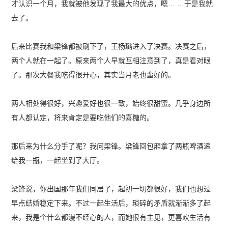
才认识一个月，我就被他发现了我最大的优点，嗯… …于是我就
去了。
后来比赛我和梁锋都被刷下了，王杨璐进入了决赛。决赛之后，
两个人就在一起了。原来两个人早就互相注意到了，真是看对眼
了。那次大餐我吃得很开心，其实当月老也蛮好的。
两人相处得很好，兴趣爱好也很一致，始终很甜蜜。几乎身边所
有人都认定，将来肯定是要吃他们的喜糖的。
那后来为什么分手了呢？我问梁锋。梁锋回包厢拿了两瓶啤酒递
给我一瓶，一起坐到了大厅。
梁锋说，你出国那年我们同居了，起初一切都很好，我们也想过
早点结婚稳定下来。不过一起生活后，琐碎的矛盾就渐渐多了起
来，我是个什么都漫不经心的人，而她很有主见，更喜欢生活有