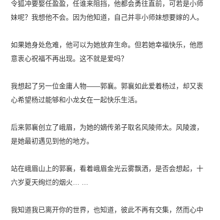
令狐冲要娶任盈盈，任谁来阻挡，他都会勇往直前，可若是小师
妹呢？我想他不会。因为他知道，自己并非小师妹想要嫁的人。
如果她身处危难，他可以为她放弃生命。但若她幸福快乐，他愿
意衷心祝福不再出现。这不就是爱吗？
我想起了另一位金庸人物——郭襄。郭襄如此爱着杨过，却又衷
心希望杨过能够和小龙女在一起快乐生活。
后来郭襄创立了峨眉，为她的嫡传弟子取名风陵师太。风陵渡，
是她最初遇见到他的地方。
站在峨眉山上的郭襄，看着峨眉金光云雾飘洒，是否会想起，十
六岁夏天绚烂的烟火… …
我知道我已离开你的世界，也知道，彼此不再有交集，然而心中