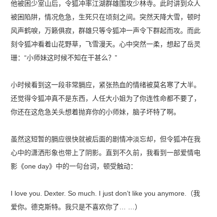
他被困少室山后，令狐冲率江湖群雄围攻少林寺。此时讲到众人
被困陷阱，情况危急，生死只在顷刻之间。突然天降大雪，顿时
风声鹤唳，万籁俱寂，群雄只等令狐冲一声令下群起而攻。而此
刻令狐冲看着山花野草，飞雪漫天。心中突然一柔，想起了岳灵
珊：“小师妹这时候不知在干甚么？”
小时候看到这一段非常膈应，紧张热血的情绪被莫名寒了大半。
还觉得令狐冲真不是东西，人任大小姐为了你连性命都不要了，
你还在这危急关头想着抛弃你的小师妹，脑子坏特了啊。
虽然这短暂的膈应很快就被后面的剧情冲淡忘却，但令狐冲在我
心中的潇洒形象也带上了阴影。直到不久前，我看到一部爱情电
影《one day》中的一句台词，顿受触动：
I love you. Dexter. So much. I just don’t like you anymore.（我
爱你。德克斯特。我只是不喜欢你了… …）