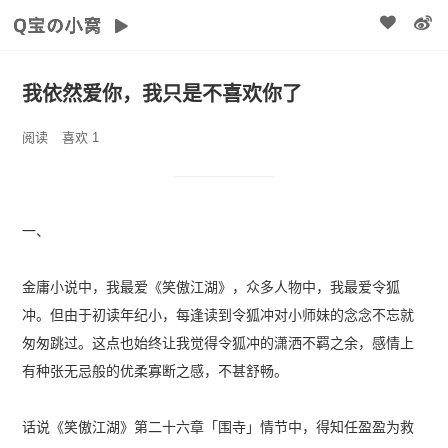
我依然爱你，我只是不喜欢你了
阅读
喜欢
1
一、
金庸小说中，我最爱《笑傲江湖》，众多人物中，我最爱令狐
冲。但由于初读年纪小，每逢读到令狐冲对小师妹的念念不忘就
匆匆跳过。这点也始终让我觉得令狐冲的潇洒不羁之余，感情上
有种张无忌般的优柔寡断之感，不甚舒畅。
话说《笑傲江湖》第二十六章「围寺」情节中，得知任盈盈为救