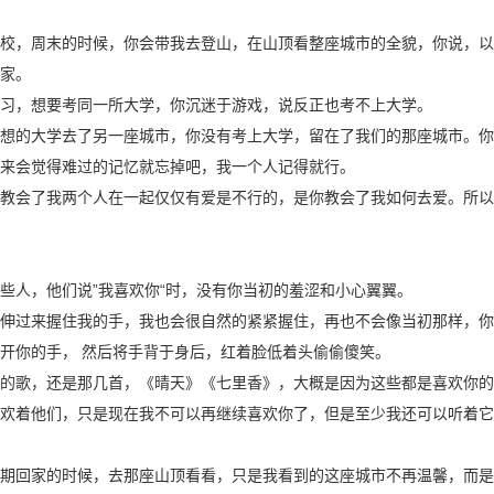
校，周末的时候，你会带我去登山，在山顶看整座城市的全貌，你说，以
家。
习，想要考同一所大学，你沉迷于游戏，说反正也考不上大学。
想的大学去了另一座城市，你没有考上大学，留在了我们的那座城市。你
来会觉得难过的记忆就忘掉吧，我一个人记得就行。
教会了我两个人在一起仅仅有爱是不行的，是你教会了我如何去爱。所以
些人，他们说”我喜欢你“时，没有你当初的羞涩和小心翼翼。
伸过来握住我的手，我也会很自然的紧紧握住，再也不会像当初那样，你
开你的手， 然后将手背于身后，红着脸低着头偷偷傻笑。
的歌，还是那几首，《晴天》《七里香》，大概是因为这些都是喜欢你的
欢着他们，只是现在我不可以再继续喜欢你了，但是至少我还可以听着它
期回家的时候，去那座山顶看看，只是我看到的这座城市不再温馨，而是