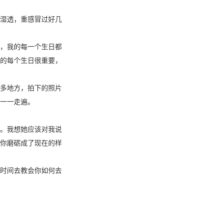
湿透，重感冒过好几
，我的每一个生日都
的每个生日很重要，
多地方，拍下的照片
一一走遍。
。我想她应该对我说
你磨砺成了现在的样
时间去教会你如何去