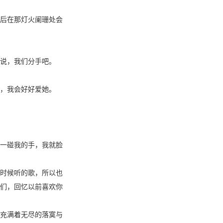
后在那灯火阑珊处会
说，我们分手吧。
，我会好好爱她。
一碰我的手，我就脸
时候听的歌，所以也
们，回忆以前喜欢你
充满着无尽的落寞与