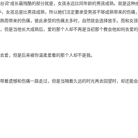
台词“成长最残酷的部分就是，女孩永远比同年龄的男孩成熟。就是这种
中，女孩总是比男孩成熟，所以她们注定要承受男孩不够成熟带来的伤痛
熟而带来的伤痛，彼此承受的伤痛太多时，自然就会选择放手。而和女孩
，但是当他长大成熟后，爱的那个人却不再是当初那个教会他如何去爱的
去爱，但是后来被你温柔爱着的那个人却不是我。
带着遗憾和伤痛一路走过，但是当隔着久远的时光再去回望时，却还能会