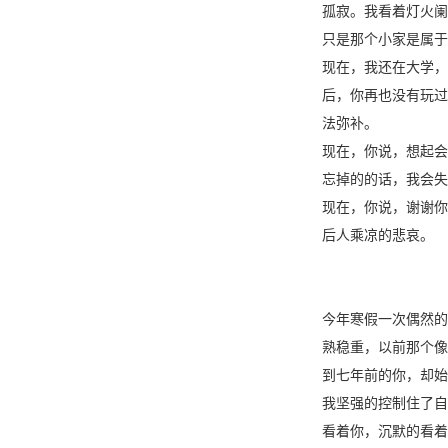
孤寂。我看着灯火阑
只是那个小家是属于
现在，我还在大学，
后，你再也没有玩过
法弥补。
现在，你说，想起会
忘掉的的话，我会失
现在，你说，谢谢你
后人乘凉的悲哀。
今年寒假一次偶然的
熟稳重，以前那个像
到七年前的你，却始
我坚强的控制住了自
看着你，沉默的看着